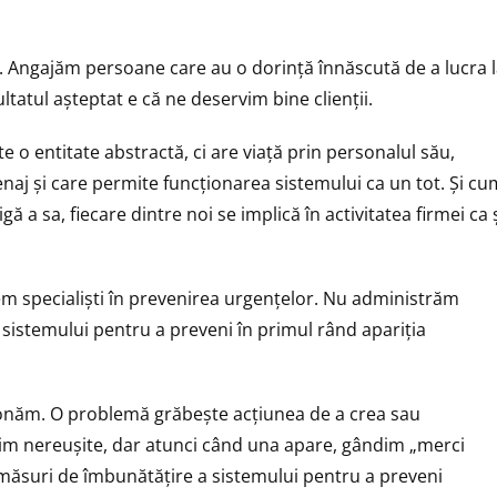
oc. Angajăm persoane care au o dorință înnăscută de a lucra 
tatul așteptat e că ne deservim bine clienții.
te o entitate abstractă, ci are viață prin personalul său,
renaj și care permite funcționarea sistemului ca un tot. Și cu
ă a sa, fiecare dintre noi se implică în activitatea firmei ca 
specialiști în prevenirea urgențelor. Nu administrăm
 sistemului pentru a preveni în primul rând apariția
ionăm. O problemă grăbește acțiunea de a crea sau
im nereușite, dar atunci când una apare, gândim „merci
m măsuri de îmbunătățire a sistemului pentru a preveni