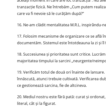
același moment în care are loc tranzacția”. Nu av
tranzacție fizică. Ne întrebăm „Cum putem realiz
care va fi nevoie să le curățăm după?”
16. Ne-am clădit mentalitatea M.R.L. inspirându-ne 
17. Folosim mecanisme de organizare ce se află î
documentăm. Sistemul este întotdeauna la zi și îl 
18. Succesiunea și prioritatea sunt critice. Lucră
majoritatea timpului la sarcini „neurgente/neimpor
19. Verificăm totul de două ori înainte de lansare.
înnăscută, atunci trebuie cultivată. Verificarea dub
ce gestionează sarcina, fie de altcineva.
20. Mediul nostru este fără pată: curat și ordonat, 
literal, cât și la figurat.