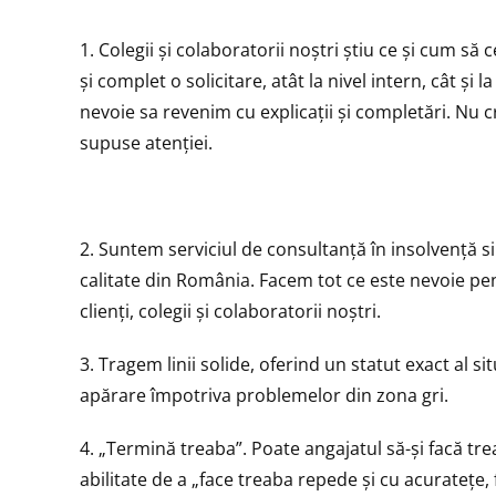
1. Colegii și colaboratorii noștri știu ce și cum s
și complet o solicitare, atât la nivel intern, cât și l
nevoie sa revenim cu explicații și completări. Nu
supuse atenției.
2. Suntem serviciul de consultanță în insolvență s
calitate din România. Facem tot ce este nevoie pent
clienți, colegii și colaboratorii noștri.
3. Tragem linii solide, oferind un statut exact al
apărare împotriva problemelor din zona gri.
4. „Termină treaba”. Poate angajatul să-și facă tr
abilitate de a „face treaba repede și cu acuratețe,