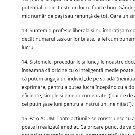
potențial proiect este un lucru foarte bun. Gândeș
mic număr de pași sau renunță de tot. Oare un si
13. Suntem o profesie liberală și nu îmbrățișăm c
decât numarul task-urilor bifate, la fel cum pune
lucru.
14. Sistemele, procedurile și funcțiile noastre do
înseamnă că oricine cu o inteligență medie poate 
că putem angaja un individ „de pe stradă”(neinițiat
exprimare, pentru a putea lucra începând cu a doua
eficiente, simple și bine documentate. (Înainte de
cel putin șase luni pentru a instrui un „neinițiat”).
15. Fă-o ACUM. Toate acțiunile se construiesc cu 
poate fi realizată imediat. Ca oricare punct de val