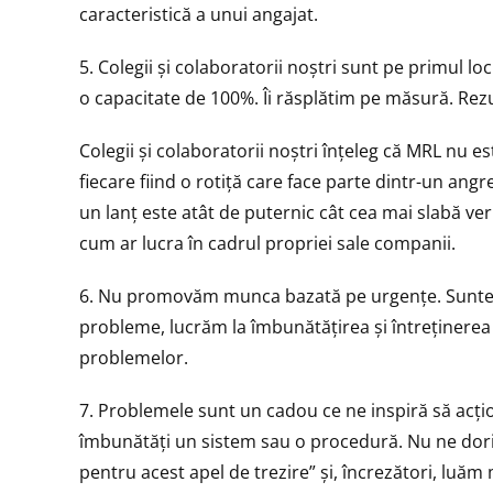
caracteristică a unui angajat.
5. Colegii și colaboratorii noștri sunt pe primul l
o capacitate de 100%. Îi răsplătim pe măsură. Rezul
Colegii și colaboratorii noștri înțeleg că MRL nu es
fiecare fiind o rotiță care face parte dintr-un ang
un lanț este atât de puternic cât cea mai slabă verig
cum ar lucra în cadrul propriei sale companii.
6. Nu promovăm munca bazată pe urgențe. Suntem 
probleme, lucrăm la îmbunătățirea și întreținerea
problemelor.
7. Problemele sunt un cadou ce ne inspiră să acț
îmbunătăți un sistem sau o procedură. Nu ne dor
pentru acest apel de trezire” și, încrezători, luă