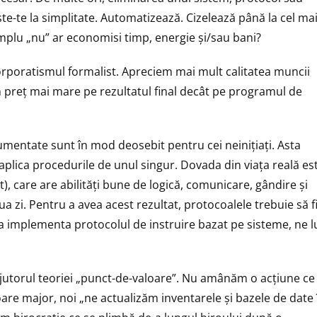
te-te la simplitate. Automatizează. Cizelează până la cel ma
mplu „nu” ar economisi timp, energie și/sau bani?
orporatismul formalist. Apreciem mai mult calitatea muncii
m preț mai mare pe rezultatul final decât pe programul de
cumentate sunt în mod deosebit pentru cei neinițiați. Asta
aplica procedurile de unul singur. Dovada din viața reală es
), care are abilități bune de logică, comunicare, gândire și
 zi. Pentru a avea acest rezultat, protocoalele trebuie să f
 a implementa protocolul de instruire bazat pe sisteme, ne l
ajutorul teoriei „punct-de-valoare”. Nu amânăm o acțiune ce
oare major, noi „ne actualizăm inventarele și bazele de date 