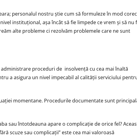
ă ceara; personalul nostru știe cum să formuleze în mod corec
a nivel instituțional, așa încât să fie limpede ce vrem și să nu f
 creăm alte probleme ci rezolvăm problemele care ne sunt
i administrare proceduri de insolvență cu cea mai înaltă
ru a asigura un nivel impecabil al calității serviciului pentr
 situației momentane. Procedurile documentate sunt principal
eaba sau întotdeauna apare o complicație de orice fel? Aceas
 fără scuze sau complicații” este cea mai valoroasă