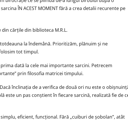
em birocrație ce se plimbă de-a lungul biroului după o
a sarcina ÎN ACEST MOMENT fără a crea detalii recurente pe
din cărțile din biblioteca M.R.L.
ntotdeauna la îndemână. Prioritizăm, plănuim și ne
folosim tot timpul.
m prima dată la cele mai importante sarcini. Petrecem
tante” prin filosofia matricei timpului.
 Dacă înclinația de a verifica de două ori nu este o obișnuinț
lă este un pas conștient în fiecare sarcină, realizată fie de c
simplu, eficient, funcțional. Fără „cuiburi de șobolan”, atât