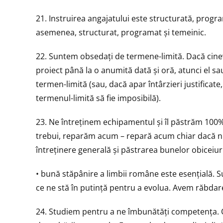
21. Instruirea angajatului este structurată, progra
asemenea, structurat, programat și temeinic.
22. Suntem obsedați de termene-limită. Dacă cine
proiect până la o anumită dată și oră, atunci el s
termen-limită (sau, dacă apar întârzieri justificat
termenul-limită să fie imposibilă).
23. Ne întreținem echipamentul și îl păstrăm 100%
trebui, reparăm acum – repară acum chiar dacă nu
întreținere generală și păstrarea bunelor obiceiuri
• bună stăpânire a limbii române este esențială.
ce ne stă în putință pentru a evolua. Avem răbdar
24. Studiem pentru a ne îmbunătăți competența. O 