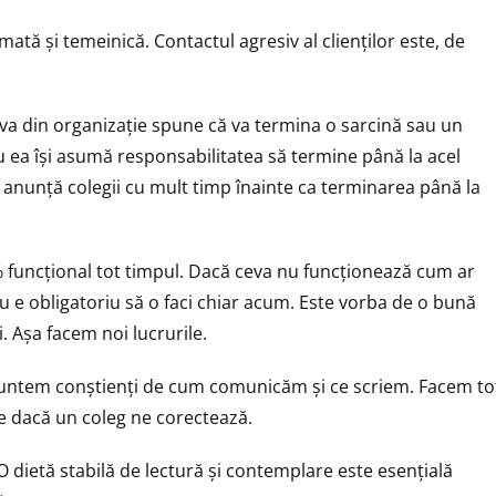
mată și temeinică. Contactul agresiv al clienților este, de
va din organizație spune că va termina o sarcină sau un
au ea își asumă responsabilitatea să termine până la acel
e, anunță colegii cu mult timp înainte ca terminarea până la
 funcțional tot timpul. Dacă ceva nu funcționează cum ar
 e obligatoriu să o faci chiar acum. Este vorba de o bună
. Așa facem noi lucrurile.
 Suntem conștienți de cum comunicăm și ce scriem. Facem to
e dacă un coleg ne corectează.
dietă stabilă de lectură și contemplare este esențială