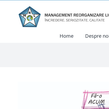
Skip
to
content
Home
Despre no
View
Larger
Image