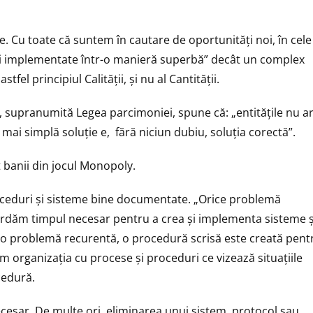
e. Cu toate că suntem în cautare de oportunități noi, în cele
ii implementate într-o manieră superbă” decât un complex
el principiul Calității, și nu al Cantității.
, supranumită Legea parcimoniei, spune că: „entitățile nu a
mai simplă soluție e, fără niciun dubiu, soluția corectă”.
 banii din jocul Monopoly.
ceduri și sisteme bine documentate. „Orice problemă
cordăm timpul necesar pentru a crea și implementa sisteme ș
tă o problemă recurentă, o procedură scrisă este creată pent
ăm organizația cu procese și proceduri ce vizează situațiile
cedură.
necesar. De multe ori, eliminarea unui sistem, protocol sau