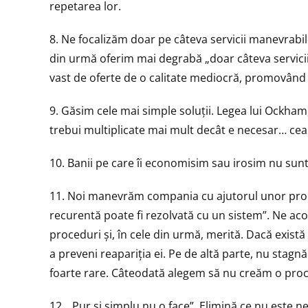
repetarea lor.
8. Ne focalizăm doar pe câteva servicii manevrabil
din urmă oferim mai degrabă „doar câteva servic
vast de oferte de o calitate mediocră, promovând astf
9. Găsim cele mai simple soluții. Legea lui Ockham
trebui multiplicate mai mult decât e necesar… cea 
10. Banii pe care îi economisim sau irosim nu sunt
11. Noi manevrăm compania cu ajutorul unor pro
recurentă poate fi rezolvată cu un sistem”. Ne a
proceduri și, în cele din urmă, merită. Dacă exis
a preveni reapariția ei. Pe de altă parte, nu stagn
foarte rare. Câteodată alegem să nu creăm o pro
12. „Pur și simplu nu o face”. Elimină ce nu este 