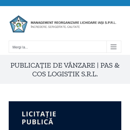
Skip
to
content
Mergi la...
PUBLICAȚIE DE VÂNZARE | PAS &
COS LOGISTIK S.R.L.
View
Larger
Image