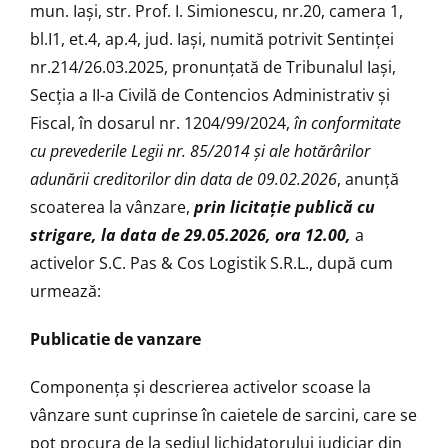
mun. Iași, str. Prof. I. Simionescu, nr.20, camera 1,
bl.I1, et.4, ap.4, jud. Iași, numită potrivit Sentinței
nr.214/26.03.2025, pronunţată de Tribunalul Iași,
Secția a II-a Civilă de Contencios Administrativ şi
Fiscal, în dosarul nr. 1204/99/2024,
în conformitate
cu prevederile Legii nr. 85/2014 și ale hotărârilor
adunării creditorilor din data de 09.02.2026
, anunţă
scoaterea la vânzare,
prin licitație publică cu
strigare, la data de 29.05.2026, ora 12.00,
a
activelor S.C. Pas & Cos Logistik S.R.L., după cum
urmează:
Publicatie de vanzare
Componenţa şi descrierea activelor scoase la
vânzare sunt cuprinse în caietele de sarcini, care se
pot procura de la sediul lichidatorului judiciar din