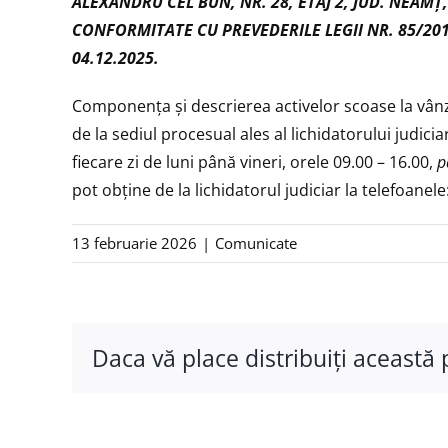
ALEXANDRU CEL BUN, NR. 28, ETAJ 2, JUD. NEAMŢ, 
CONFORMITATE CU PREVEDERILE LEGII NR. 85/201
04.12.2025.
Componenţa şi descrierea activelor scoase la vânza
de la sediul procesual ales al lichidatorului judici
fiecare zi de luni până vineri, orele 09.00 – 16.00,
p
pot obţine de la lichidatorul judiciar la telefoane
13 februarie 2026
|
Comunicate
Daca vă place distribuiţi această 