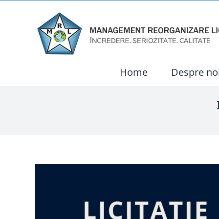
Skip
to
content
Home
Despre no
View
Larger
Image