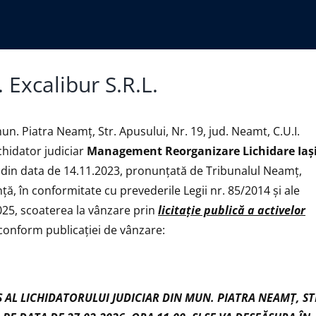
 Excalibur S.R.L.
mun. Piatra Neamț, Str. Apusului, Nr. 19, jud. Neamt, C.U.I.
ichidator judiciar
Management Reorganizare Lichidare Iaş
F din data de 14.11.2023, pronunţată de Tribunalul Neamț,
nţă, în conformitate cu prevederile Legii nr. 85/2014 şi ale
2025, scoaterea la vânzare prin
licitaţie publică
a activelor
conform publicației de vânzare:
S AL LICHIDATORULUI JUDICIAR DIN MUN. PIATRA NEAMŢ, ST