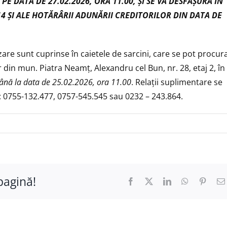
PE DATA DE 27.02.2026, ORA 11.00, ŞI SE VA DESFĂŞURA ÎN
4 ŞI ALE HOTĂRÂRII ADUNĂRII CREDITORILOR DIN DATA DE
re sunt cuprinse în caietele de sarcini, care se pot procur
ar din mun. Piatra Neamţ, Alexandru cel Bun, nr. 28, etaj 2, în
ână la data de 25.02.2026, ora 11.00
. Relaţii suplimentare se
le: 0755-132.477, 0757-545.545 sau 0232 – 243.864.
pagină!
Facebook
X
LinkedIn
WhatsApp
Pinter