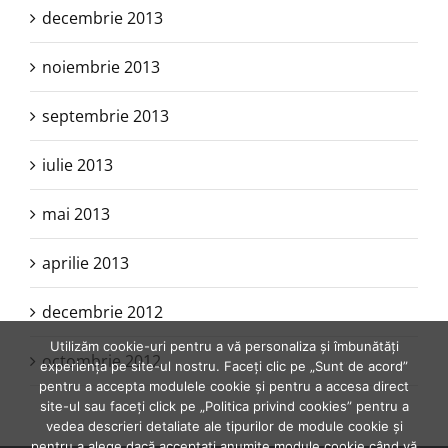
decembrie 2013
noiembrie 2013
septembrie 2013
iulie 2013
mai 2013
aprilie 2013
decembrie 2012
Utilizăm cookie-uri pentru a vă personaliza și îmbunătăți
octombrie 2012
experiența pe site-ul nostru. Faceți clic pe „Sunt de acord”
pentru a accepta modulele cookie și pentru a accesa direct
site-ul sau faceți click pe „Politica privind cookies” pentru a
vedea descrieri detaliate ale tipurilor de module cookie și
pentru a alege dacă acceptați anumite module cookie când vă