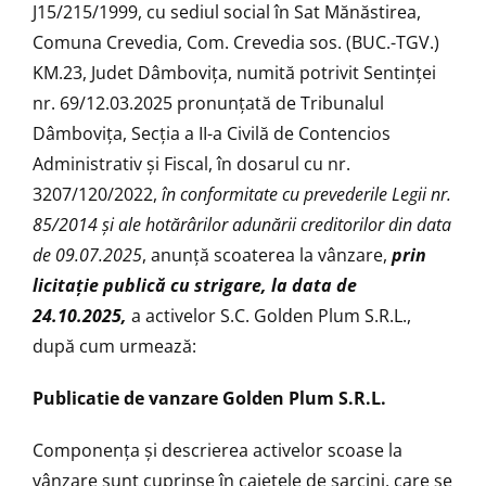
J15/215/1999, cu sediul social în Sat Mănăstirea,
Comuna Crevedia, Com. Crevedia sos. (BUC.-TGV.)
KM.23, Judet Dâmboviţa, numită potrivit Sentinței
nr. 69/12.03.2025 pronunţată de Tribunalul
Dâmbovița, Secţia a II-a Civilă de Contencios
Administrativ și Fiscal, în dosarul cu nr.
3207/120/2022,
în conformitate cu prevederile Legii nr.
85/2014 și ale hotărârilor adunării creditorilor din data
de 09.07.2025
, anunţă scoaterea la vânzare,
prin
licitație publică cu strigare, la data de
24.10.2025,
a activelor S.C. Golden Plum S.R.L.,
după cum urmează:
Publicatie de vanzare Golden Plum S.R.L.
Componenţa şi descrierea activelor scoase la
vânzare sunt cuprinse în caietele de sarcini, care se