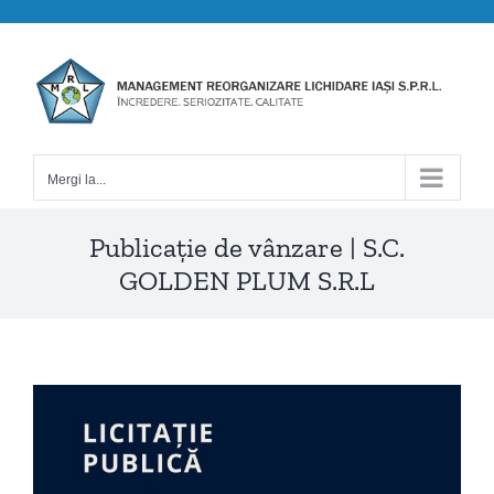
Skip
to
content
Mergi la...
Publicație de vânzare | S.C.
GOLDEN PLUM S.R.L
View
Larger
Image