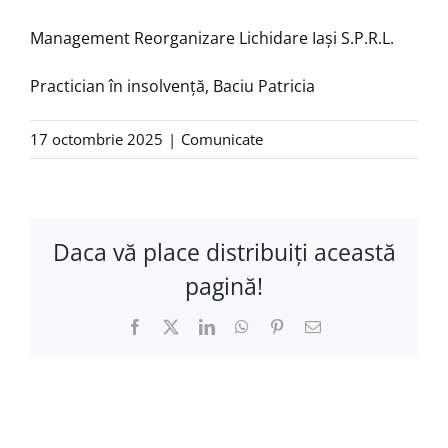
Management Reorganizare Lichidare Iaşi S.P.R.L.
Practician în insolvență, Baciu Patricia
17 octombrie 2025
|
Comunicate
Daca vă place distribuiţi această
pagină!
Facebook
X
LinkedIn
WhatsApp
Pinterest
E-
mail: