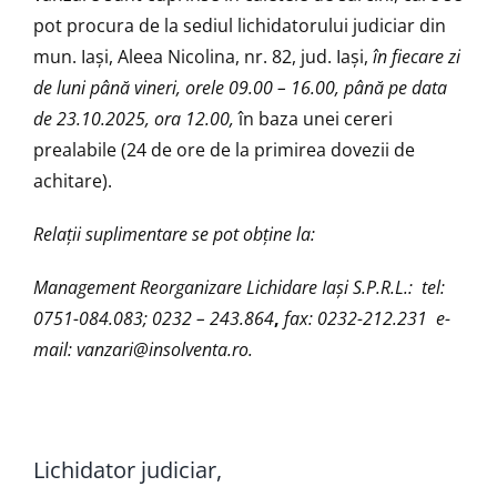
pot procura de la sediul lichidatorului judiciar din
mun. Iaşi, Aleea Nicolina, nr. 82, jud. Iaşi,
în fiecare zi
de luni până vineri, orele 09.00 – 16.00, până pe data
de 23.10.2025
, ora 12.00,
în baza unei cereri
prealabile (24 de ore de la primirea dovezii de
achitare).
Relaţii suplimentare se pot obţine la:
Management Reorganizare Lichidare Iaşi S.P.R.L.: tel:
0751-084.083; 0232 – 243.864
,
fax: 0232-212.231 e-
mail:
vanzari@insolventa.ro
.
Lichidator judiciar,