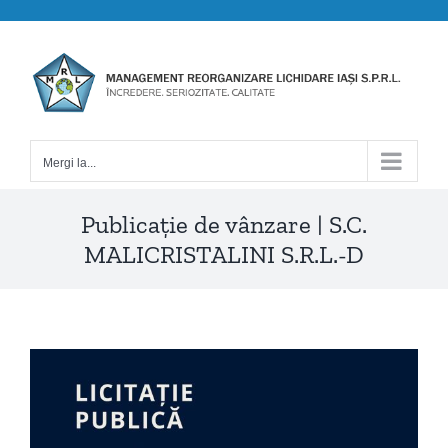
Skip
to
content
Mergi la...
Publicație de vânzare | S.C.
MALICRISTALINI S.R.L.-D
View
Larger
Image