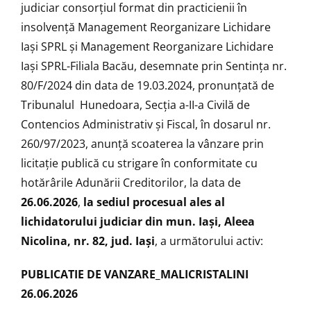
judiciar consorţiul format din practicienii în
insolvență Management Reorganizare Lichidare
Iaşi SPRL şi Management Reorganizare Lichidare
Iaşi SPRL-Filiala Bacău, desemnate prin Sentința nr.
80/F/2024 din data de 19.03.2024, pronunţată de
Tribunalul Hunedoara, Secția a-II-a Civilă de
Contencios Administrativ și Fiscal, în dosarul nr.
260/97/2023, anunţă scoaterea la vânzare prin
licitaţie publică cu strigare în conformitate cu
hotărârile Adunării Creditorilor, la data de
26.06.2026
,
la sediul procesual ales al
lichidatorului judiciar din mun. Iași, Aleea
Nicolina, nr. 82, jud. Iași
, a următorului activ:
PUBLICATIE DE VANZARE_MALICRISTALINI
26.06.2026