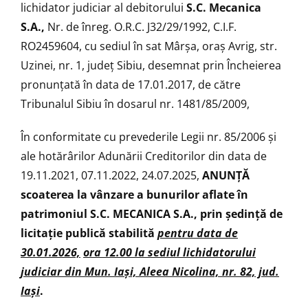
lichidator judiciar al debitorului
S.C. Mecanica
S.A.,
Nr. de înreg. O.R.C. J32/29/1992, C.I.F.
RO2459604, cu sediul în sat Mârșa, oraș Avrig, str.
Uzinei, nr. 1, județ Sibiu, desemnat prin Încheierea
pronunțată în data de 17.01.2017, de către
Tribunalul Sibiu în dosarul nr. 1481/85/2009,
În conformitate cu prevederile Legii nr. 85/2006 şi
ale hotărârilor Adunării Creditorilor din data de
19.11.2021, 07.11.2022, 24.07.2025,
ANUNŢĂ
scoaterea la vânzare a bunurilor aflate în
patrimoniul S.C. MECANICA S.A., prin ședință de
licitaţie publică stabilită
pentru data de
30.01.2026,
ora 12.00 la sediul lichidatorului
judiciar din Mun. Iași, Aleea Nicolina, nr. 82, jud.
Iași
.