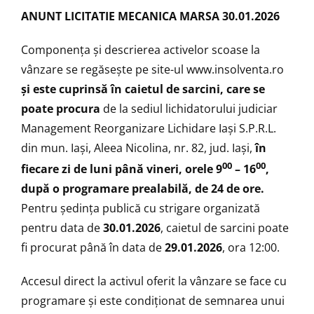
ANUNT LICITATIE MECANICA MARSA 30.01.2026
Componenţa şi descrierea activelor scoase la
vânzare se regăsește pe site-ul
www.insolventa.ro
și este cuprinsă în caietul de sarcini, care se
poate procura
de la sediul lichidatorului judiciar
Management Reorganizare Lichidare Iaşi S.P.R.L.
din mun. Iași, Aleea Nicolina, nr. 82, jud. Iași,
în
00
00
fiecare zi de luni până vineri, orele 9
– 16
,
după o programare prealabilă, de 24 de ore.
Pentru ședința publică cu strigare organizată
pentru data de
30.01.2026
, caietul de sarcini poate
fi procurat până în data de
29.01.2026
, ora 12:00.
Accesul direct la activul oferit la vânzare se face cu
programare şi este condiţionat de semnarea unui