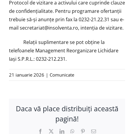
Protocol de vizitare a activului care cuprinde clauze
de confidenţialitate. Pentru programare ofertanţii
trebuie să-şi anunţe prin fax la 0232-21.22.31 sau e-
mail secretariat@insolventa.ro, intenţia de vizitare.
Relaţii suplimentare se pot obţine la
telefoanele Management Reorganizare Lichidare
Iași S.P.R.L.: 0232-212.231.
21 ianuarie 2026
|
Comunicate
Daca vă place distribuiţi această
pagină!
Facebook
X
LinkedIn
WhatsApp
Pinterest
E-