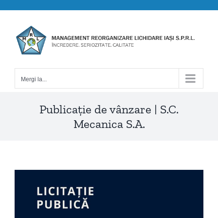
Skip
to
content
Mergi la...
Publicație de vânzare | S.C.
Mecanica S.A.
View
Larger
Image