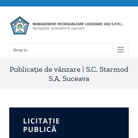
Skip
to
content
Mergi la...
Publicație de vânzare | S.C. Starmod
S.A. Suceava
View
Larger
Image