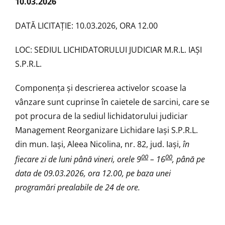
10.03.2026
DATĂ LICITAŢIE: 10.03.2026, ORA 12.00
LOC: SEDIUL LICHIDATORULUI JUDICIAR M.R.L. IAŞI
S.P.R.L.
Componenţa şi descrierea activelor scoase la
vânzare sunt cuprinse în caietele de sarcini, care se
pot procura de la sediul lichidatorului judiciar
Management Reorganizare Lichidare Iaşi S.P.R.L.
din mun. Iași, Aleea Nicolina, nr. 82, jud. Iași,
în
00
00
fiecare zi de luni până vineri, orele 9
– 16
, până pe
data de 09.03.2026, ora 12.00, pe baza unei
programări prealabile de 24 de ore.