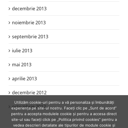
decembrie 2013
noiembrie 2013
septembrie 2013
iulie 2013
mai 2013
aprilie 2013
decembrie 2012
Utilizăm cookie-uri pentru a vă personaliza și îmbunătăți
octombrie 2012
experiența pe site-ul nostru. Faceți clic pe „Sunt de acord”
pentru a accepta modulele cookie și pentru a accesa direct
site-ul sau faceți click pe „Politica privind cookies” pentru a
vedea descrieri detaliate ale tipurilor de module cookie și