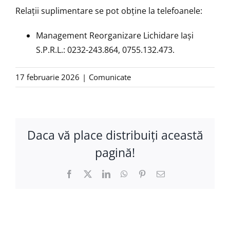
Relaţii suplimentare se pot obţine la telefoanele:
Management Reorganizare Lichidare Iaşi
S.P.R.L.: 0232-243.864, 0755.132.473.
17 februarie 2026
|
Comunicate
Daca vă place distribuiţi această
pagină!
Facebook
X
LinkedIn
WhatsApp
Pinterest
E-
mail: