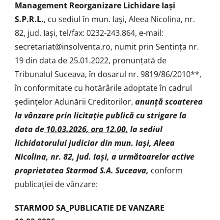
Management Reorganizare Lichidare Iaşi
S.P.R.L.
, cu sediul în mun. Iaşi, Aleea Nicolina, nr.
82, jud. Iaşi, tel/fax: 0232-243.864, e-mail:
secretariat@insolventa.ro
, numit prin Sentinţa nr.
19 din data de 25.01.2022, pronunţată de
Tribunalul Suceava, în dosarul nr. 9819/86/2010**,
în conformitate cu hotărârile adoptate în cadrul
ședințelor Adunării Creditorilor,
anunţă
scoaterea
la vânzare prin licitaţie publică cu strigare la
data de
10.03.2026, ora 12.00,
la sediul
lichidatorului judiciar din mun. Iași, Aleea
Nicolina, nr. 82, jud. Iași, a următoarelor active
proprietatea Starmod S.A. Suceava,
conform
publicației de vânzare:
STARMOD SA_PUBLICATIE DE VANZARE