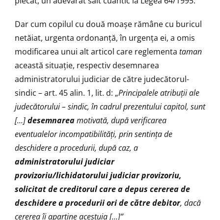
plecat, un adevărat salt cuantic la Legea 64/1995.
Dar cum copilul cu două moașe rămâne cu buricul
netăiat, urgenta ordonanță, în urgența ei, a omis
modificarea unui alt articol care reglementa
taman
această situație, respectiv desemnarea
administratorului judiciar de către judecătorul-
sindic – art. 45 alin. 1, lit. d: „
Principalele atribu
ţ
ii ale
judec
ă
torului – sindic, în cadrul prezentului capitol, sunt
[…]
desemnarea
motivat
ă
, dup
ă
verificarea
eventualelor incompatibilit
ăţ
i, prin sentin
ţ
a de
deschidere a procedurii, dup
ă
caz, a
administratorului judiciar
provizoriu/lichidatorului judiciar provizoriu,
solicitat de creditorul care a depus cererea de
deschidere a procedurii ori de c
ă
tre debitor
, dac
ă
cererea îi apar
ţ
ine acestuia […]”