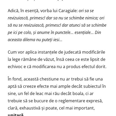
Adică, în esență, vorba lui Caragiale:
ori sa se
revizuiască, primesc! dar sa nu se schimbe nimica; ori
să nu se revizuiască, primesc! dar atunci să se schimbe
pe ici pe colo,
ș
i anume în punctele… esen
ț
iale… Din
aceasta dilema nu pute
ț
i iesi…
Cum vor aplica instanțele de judecată modificările
la lege rămâne de văzut, însă ceea ce este lipsit de
echivoc e că modificarea nu a produs efectul dorit.
În fond, această chestiune nu ar trebui să fie una
aptă să creeze efecte mai ample decât subiectul în
sine, un fel de leac mai rău decât boala, ci ar
trebuie să se bucure de o reglementare expresă,
clară, exhaustivă și poate, cel mai important,
unitară.