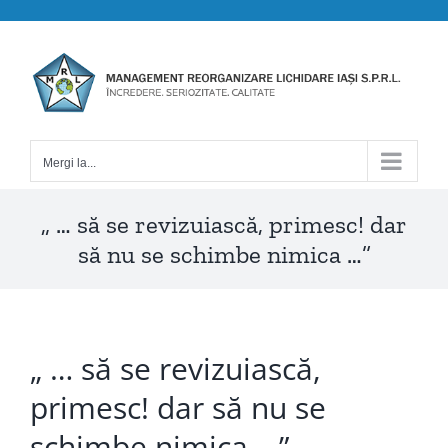
Skip
to
content
Mergi la...
„ … să se revizuiască, primesc! dar
să nu se schimbe nimica …”
„ … să se revizuiască,
primesc! dar să nu se
schimbe nimica …”