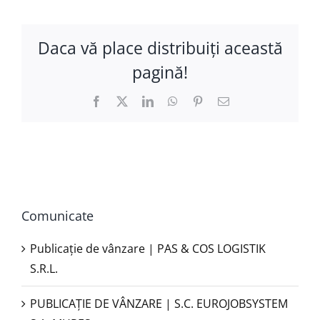
Daca vă place distribuiţi această
pagină!
Facebook
X
LinkedIn
WhatsApp
Pinterest
E-
mail:
Comunicate
Publicație de vânzare | PAS & COS LOGISTIK
S.R.L.
PUBLICAŢIE DE VÂNZARE | S.C. EUROJOBSYSTEM