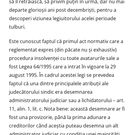
să îl retrăiască, să privim puțin în urmă, dar nu mai
departe glorioșii ani post decembriști, pentru a
descoperi viziunea legiuitorului acelei perioade
tulburi.
Este cunoscut faptul că primul act normativ care a
reglementat expres (din păcate nu și exhaustiv)
procedura insolvenței cu toate avatarurile sale a
fost Legea 64/1995 care a intrat în vigoare la 29
august 1995. În cadrul acestei legi se prevedea
faptul că una dintre principalele atribuții ale
judecătorului sindic era desemnarea
administratorului judiciar sau a lichidatorului – art.
11, alin. 1, lit. c. Nota bene: această desemnare ar fi
fost una provizorie, până la prima adunare a
creditorilor când aceștia puteau desemna un alt
administrator judiciar cu condiția unei majorități