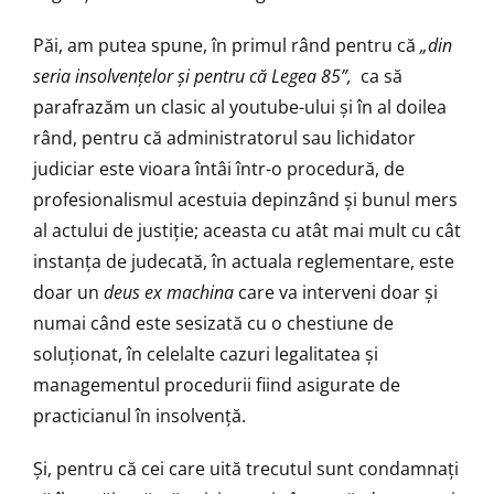
Păi, am putea spune, în primul rând pentru că
„din
seria insolven
ț
elor
ș
i pentru c
ă
Legea 85
”,
ca să
parafrazăm un clasic al youtube-ului și în al doilea
rând, pentru că administratorul sau lichidator
judiciar este vioara întâi într-o procedură, de
profesionalismul acestuia depinzând și bunul mers
al actului de justiție; aceasta cu atât mai mult cu cât
instanța de judecată, în actuala reglementare, este
doar un
deus ex machina
care va interveni doar și
numai când este sesizată cu o chestiune de
soluționat, în celelalte cazuri legalitatea și
managementul procedurii fiind asigurate de
practicianul în insolvență.
Și, pentru că cei care uită trecutul sunt condamnaţi