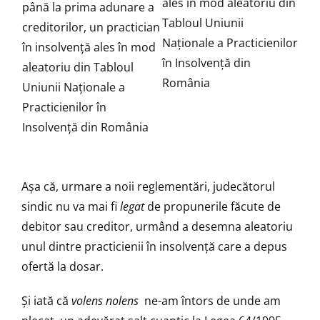
ales în mod aleatoriu din
până la prima adunare a
Tabloul Uniunii
creditorilor, un practician
Naţionale a Practicienilor
în insolvenţă ales în mod
în Insolvenţă din
aleatoriu din Tabloul
România
Uniunii Naţionale a
Practicienilor în
Insolvenţă din România
Așa că, urmare a noii reglementări, judecătorul
sindic nu va mai fi
legat
de propunerile făcute de
debitor sau creditor, urmând a desemna aleatoriu
unul dintre practicienii în insolvență care a depus
ofertă la dosar.
Și iată că
volens nolens
ne-am întors de unde am