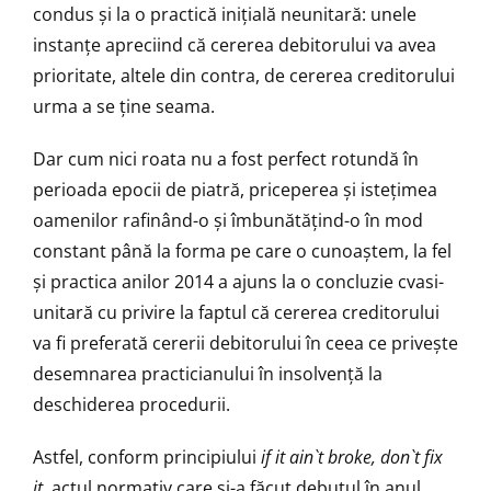
condus și la o practică inițială neunitară: unele
instanțe apreciind că cererea debitorului va avea
prioritate, altele din contra, de cererea creditorului
urma a se ține seama.
Dar cum nici roata nu a fost perfect rotundă în
perioada epocii de piatră, priceperea și istețimea
oamenilor rafinând-o și îmbunătățind-o în mod
constant până la forma pe care o cunoaștem, la fel
și practica anilor 2014 a ajuns la o concluzie cvasi-
unitară cu privire la faptul că cererea creditorului
va fi preferată cererii debitorului în ceea ce privește
desemnarea practicianului în insolvență la
deschiderea procedurii.
Astfel, conform principiului
if it ain`t broke, don`t fix
it,
actul normativ care și-a făcut debutul în anul