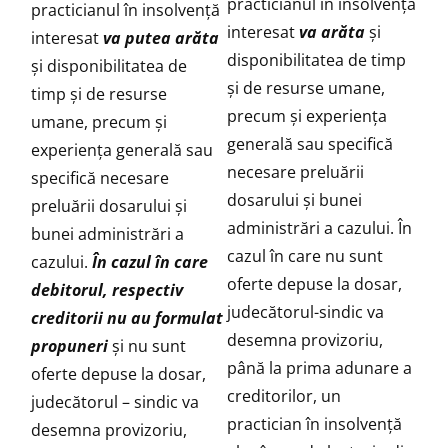
practicianul în insolvenţă
practicianul în insolvenţă
interesat
va arăta
şi
interesat
va putea arăta
disponibilitatea de timp
şi disponibilitatea de
şi de resurse umane,
timp şi de resurse
precum şi experienţa
umane, precum şi
generală sau specifică
experienţa generală sau
necesare preluării
specifică necesare
dosarului şi bunei
preluării dosarului şi
administrări a cazului. În
bunei administrări a
cazul în care nu sunt
cazului.
În cazul în care
oferte depuse la dosar,
debitorul, respectiv
judecătorul-sindic va
creditorii nu au formulat
desemna provizoriu,
propuneri
şi nu sunt
până la prima adunare a
oferte depuse la dosar,
creditorilor, un
judecătorul – sindic va
practician în insolvenţă
desemna provizoriu,