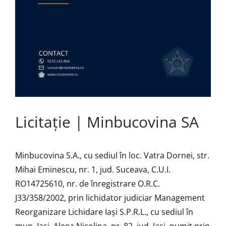
Licitație | Minbucovina SA
Minbucovina S.A., cu sediul în loc. Vatra Dornei, str.
Mihai Eminescu, nr. 1, jud. Suceava, C.U.I.
RO14725610, nr. de înregistrare O.R.C.
J33/358/2002, prin lichidator judiciar Management
Reorganizare Lichidare Iaşi S.P.R.L., cu sediul în
mun. Iaşi, Aleea Nicolina, nr. 82, jud. Iaşi, numit prin