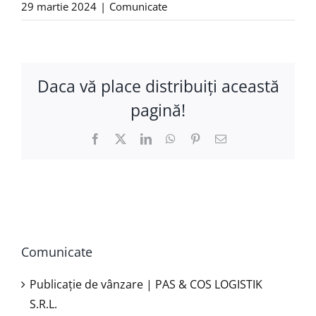
29 martie 2024
|
Comunicate
Daca vă place distribuiţi această
pagină!
Facebook
X
LinkedIn
WhatsApp
Pinterest
E-
mail:
Comunicate
Publicație de vânzare | PAS & COS LOGISTIK
S.R.L.