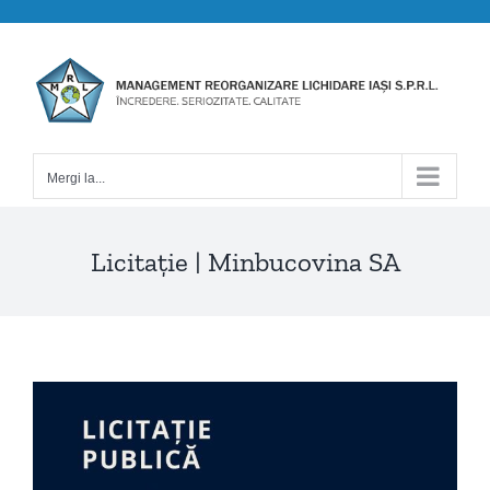
Skip
to
content
Mergi la...
Licitație | Minbucovina SA
View
Larger
Image