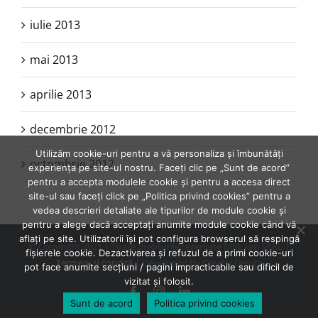
iulie 2013
mai 2013
aprilie 2013
decembrie 2012
Utilizăm cookie-uri pentru a vă personaliza și îmbunătăți
octombrie 2012
experiența pe site-ul nostru. Faceți clic pe „Sunt de acord”
pentru a accepta modulele cookie și pentru a accesa direct
site-ul sau faceți click pe „Politica privind cookies” pentru a
vedea descrieri detaliate ale tipurilor de module cookie și
pentru a alege dacă acceptați anumite module cookie când vă
aflați pe site. Utilizatorii își pot configura browserul să respingă
© Copyright 2021 | Toate drepturile rezervate MRL Iasi SPRL |
fișierele cookie. Dezactivarea și refuzul de a primi cookie-uri
Termeni şi condiţii
| Developed by Creativ Design
pot face anumite secțiuni / pagini impracticabile sau dificil de
vizitat și folosit.
Facebook
Instagram
LinkedIn
Sunt de acord
Politica privind cookies